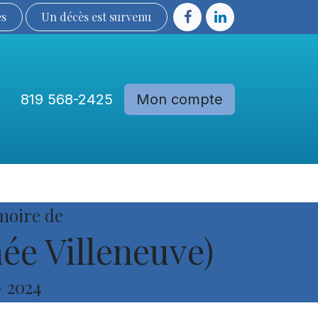
ès
Un décès est sur​​​​​​​​ve​nu​​​​​​​​​​
819 568-2425
Mon compte
Communautés
Devenir membre
moire de
ée Villeneuve)
-
2024