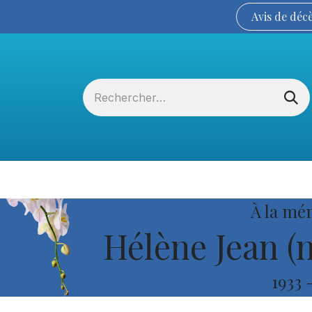
Avis de
déc
Services funéraires
La Coopérative
À la mé
Hélène Jean (n
1933