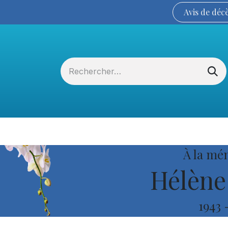
Avis de
déc
Services funéraires
La Coopérative
À la mé
Hélène
1943