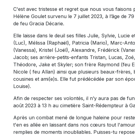
C'est avec tristesse et regret que nous vous faisons
Hélène Goulet survenu le 7 juillet 2023, à l’âge de 79 a
de feu Gracia Décarie.
Elle laisse dans le deuil ses filles Julie, Sylvie, Luci
(Luc), Mélissa (Raphaël), Patricia (Mario), Marc-Ant
(Vanessa), Kristel (Joël), Alexandre, Frédérick (Van
Jacob; ses arrière-petits-enfants Tristan, Lucas, Zoé
Théodore, Jake et Skyler; son frère Raymond (feu Eil
Nicole ( feu Allan) ainsi que plusieurs beaux-frères,
cousines et ami(e)s. Elle fut prédécédée par son épo
Louise).
Afin de respecter ses volontés, il n’y aura pas de funé
août 2023 à 13 h au cimetière Saint-Rédempteur à Gat
Après un combat mené de longue haleine pour rester
t'en es allée en laissant dans nos cœurs tout l'amo
remplies de moments inoubliables. Puisses-tu reposer 