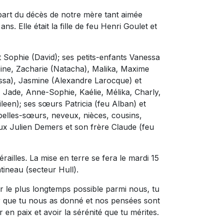
 part du décès de notre mère tant aimée
ns. Elle était la fille de feu Henri Goulet et
e et Sophie (David); ses petits-enfants Vanessa
oine, Zacharie (Natacha), Malika, Maxime
essa), Jasmine (Alexandre Larocque) et
, Jade, Anne-Sophie, Kaélie, Mélika, Charly,
een); ses sœurs Patricia (feu Alban) et
 belles-sœurs, neveux, nièces, cousins,
ux Julien Demers et son frère Claude (feu
railles. La mise en terre se fera le mardi 15
ineau (secteur Hull).
 le plus longtemps possible parmi nous, tu
ur que tu nous as donné et nos pensées sont
en paix et avoir la sérénité que tu mérites.