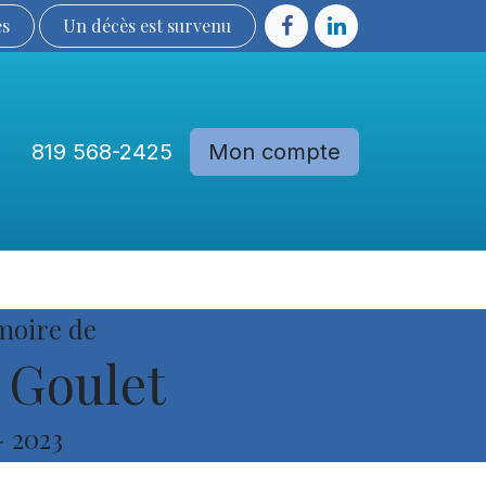
ès
Un décès est sur​​​​​​​​ve​nu​​​​​​​​​​
819 568-2425
Mon compte
Communautés
Devenir membre
moire de
 Goulet
-
2023