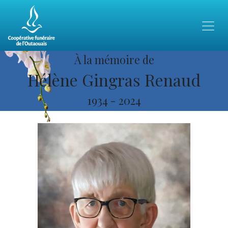
À la mémoire de
Hélène Gingras Renaud
1934
-
2024