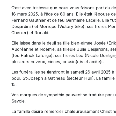
C’est avec tristesse que nous vous faisons part du
18 mars 2025, à l’âge de 80 ans. Elle était l’épouse d
Fernand Gauthier et de feu Germaine Lacelle. Elle fu
Desjardins) et Monique (Victory Sike), ses frères Pi
Chénier) et Ronald.
Elle laisse dans le deuil sa fille bien-aimée Josée (Eri
Audréanne et Noémie, sa filleule Julie Desjardins, s
(feu Patrick Laforge), ses frères Léo (Nicole Dontign
plusieurs neveux, nièces, cousin(e)s et ami(e)s.
Les funérailles se tiendront le samedi 26 avril 2025 à
boul. St-Joseph à Gatineau (secteur Hull). La famill
15.
Vos marques de sympathie peuvent se traduire par u
Savoie.
La famille désire remercier chaleureusement Christine