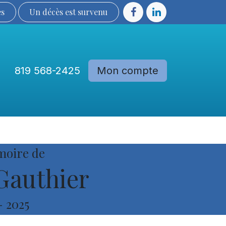
ès
Un décès est sur​​​​​​​​ve​nu​​​​​​​​​​
819 568-2425
Mon compte
Communautés
Devenir membre
moire de
Gauthier
-
2025