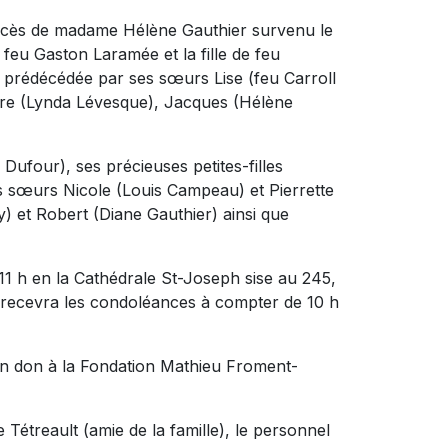
 décès de madame Hélène Gauthier survenu le
e feu Gaston Laramée et la fille de feu
t prédécédée par ses sœurs Lise (feu Carroll
erre (Lynda Lévesque), Jacques (Hélène
k Dufour), ses précieuses petites-filles
es sœurs Nicole (Louis Campeau) et Pierrette
y) et Robert (Diane Gauthier) ainsi que
 11 h en la Cathédrale St-Joseph sise au 245,
e recevra les condoléances à compter de 10 h
n don à la Fondation Mathieu Froment-
 Tétreault (amie de la famille), le personnel