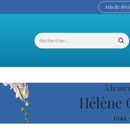
Avis de
déc
Services funéraires
La Coopérative
À la mé
Hélène 
1944