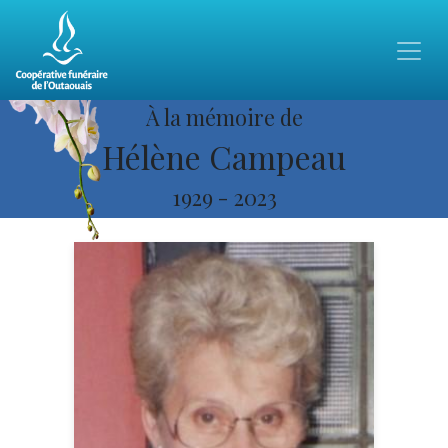
À la mémoire de
Hélène Campeau
1929
-
2023