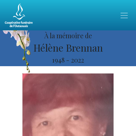
À la mémoire de
Hélène Brennan
1948
-
2022