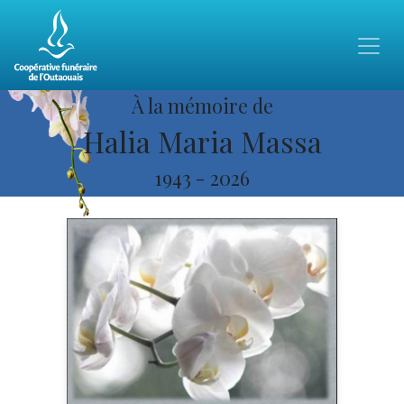
À la mémoire de
Halia Maria Massa
1943
-
2026