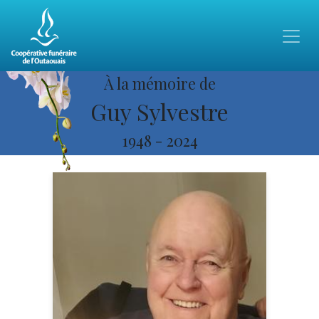
À la mémoire de
Guy Sylvestre
1948
-
2024