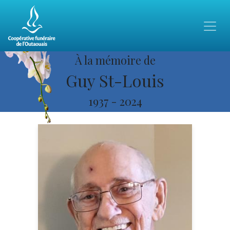
À la mémoire de
Guy St-Louis
1937
-
2024