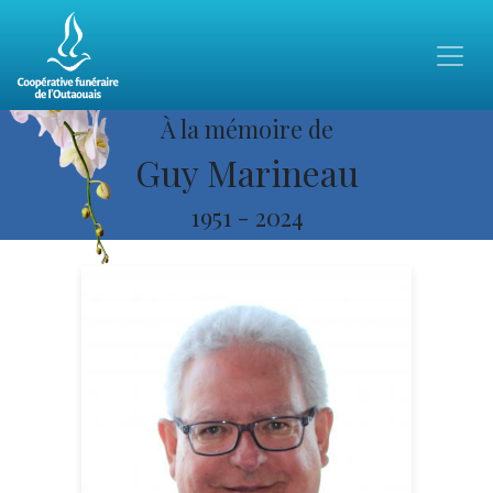
À la mémoire de
Guy Marineau
1951
-
2024