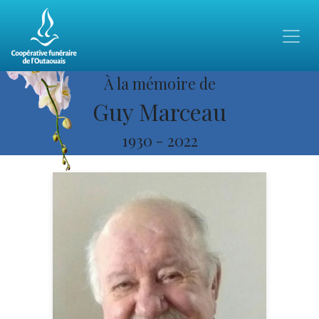
À la mémoire de
Guy Marceau
1930
-
2022