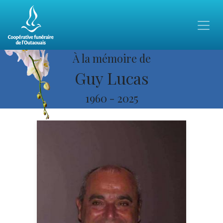
À la mémoire de
Guy Lucas
1960
-
2025