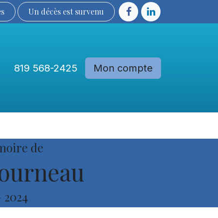
ès
Un décès est sur​​​​​​​​ve​nu​​​​​​​​​​
819 568-2425
Mon compte
Communautés
Devenir membre
moire de
ourneau
-
2024