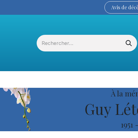
Avis de
déc
Services funéraires
La Coopérative
À la mé
Guy Lét
1951