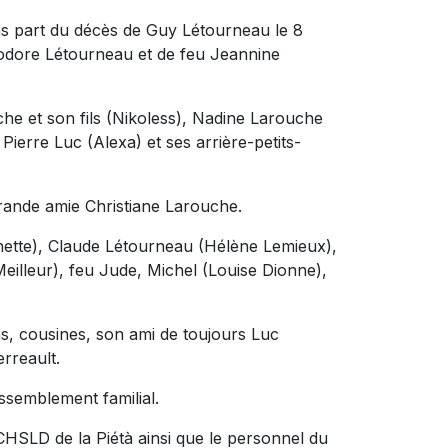
ns part du décès de Guy Létourneau le 8
Théodore Létourneau et de feu Jeannine
uche et son fils (Nikoless), Nadine Larouche
Pierre Luc (Alexa) et ses arrière-petits-
 grande amie Christiane Larouche.
hette), Claude Létourneau (Hélène Lemieux),
eilleur), feu Jude, Michel (Louise Dionne),
ns, cousines, son ami de toujours Luc
erreault.
ssemblement familial.
CHSLD de la Piétà ainsi que le personnel du