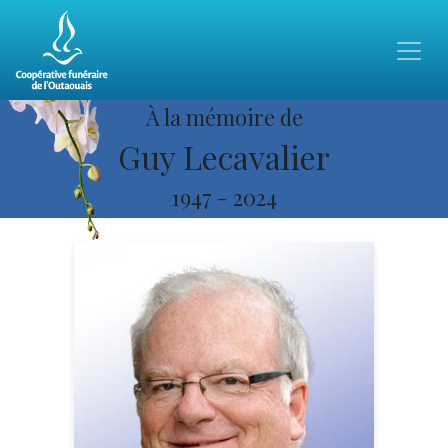
À la mémoire de
Guy Lecavalier
1947
-
2024