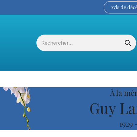
Avis de
déc
Services funéraires
La Coopérative
À la mé
Guy La
1929