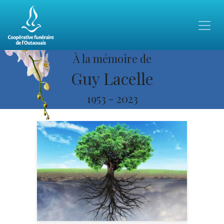
À la mémoire de
Guy Lacelle
1953
-
2023