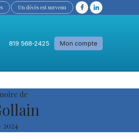
ès
Un décès est sur​​​​​​​​ve​nu​​​​​​​​​​
819 568-2425
Mon compte
Communautés
Devenir membre
moire de
ollain
-
2024