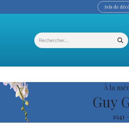
Avis de
déc
Services funéraires
La Coopérative
À la mé
Guy G
1941