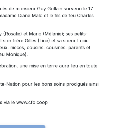
écès de monsieur Guy Gollain survenu le 17
 madame Diane Malo et le fils de feu Charles
y (Rosalie) et Mario (Mélanie); ses petits-
t son frère Gilles (Lina) et sa soeur Lucie
eux, nièces, cousins, cousines, parents et
feu Monique).
ébration, une mise en terre aura lieu en toute
ite-Nation pour les bons soins prodigués ainsi
s via le www.cfo.coop