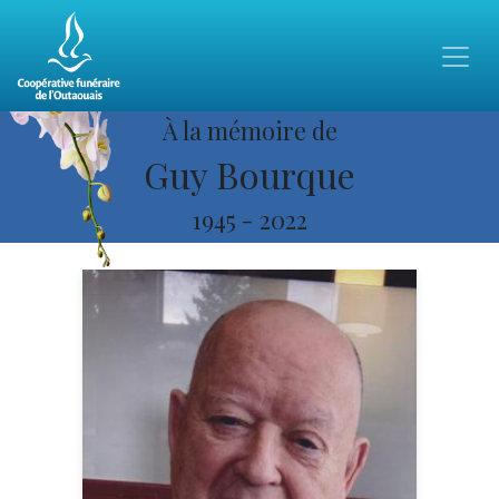
À la mémoire de
Guy Bourque
1945
-
2022