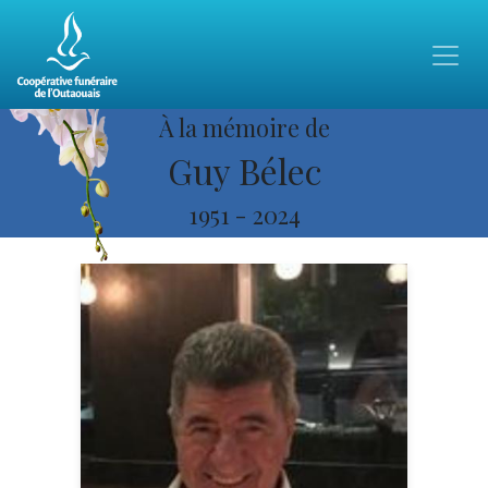
À la mémoire de
Guy Bélec
1951
-
2024