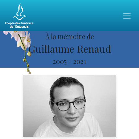
À la mémoire de
Guillaume Renaud
2005
-
2021