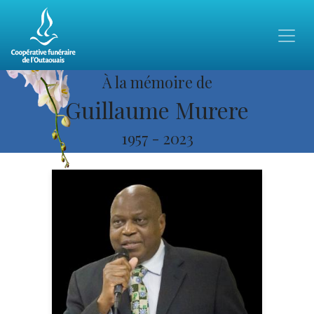
À la mémoire de
Guillaume Murere
1957
-
2023