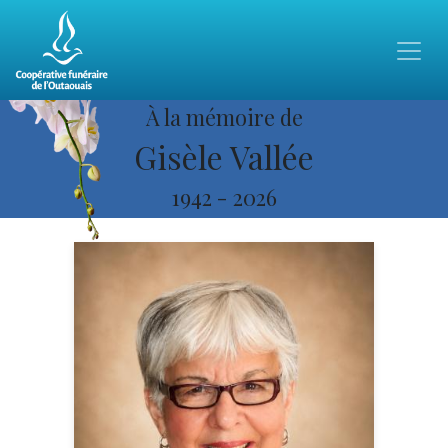
À la mémoire de
Gisèle Vallée
1942
-
2026