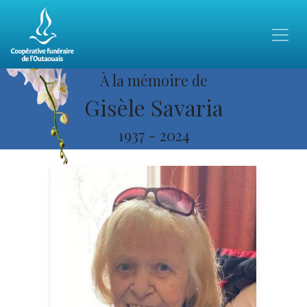
À la mémoire de
Gisèle Savaria
1937
-
2024