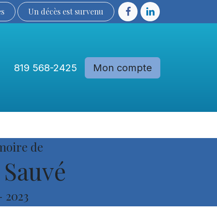
ès
Un décès est sur​​​​​​​​ve​nu​​​​​​​​​​
819 568-2425
Mon compte
Communautés
Devenir membre
moire de
 Sauvé
-
2023