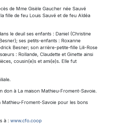
 décès de Mme Gisèle Gaucher née Sauvé
t la fille de feu Louis Sauvé et de feu Aldéa
ns le deuil ses enfants : Daniel (Christine
esner); ses petits-enfants : Roxanne
k Besner; son arrière-petite-fille Lili-Rose
sœurs : Rollande, Claudette et Ginette ainsi
ces, cousin(e)s et ami(e)s. Elle fut
liale.
un don à La maison Mathieu-Froment-Savoie.
on Mathieu-Froment-Savoie pour les bons
s à :
www.cfo.coop