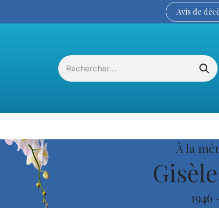
Avis de
déc
Services funéraires
La Coopérative
À la mé
Gisèle
1946