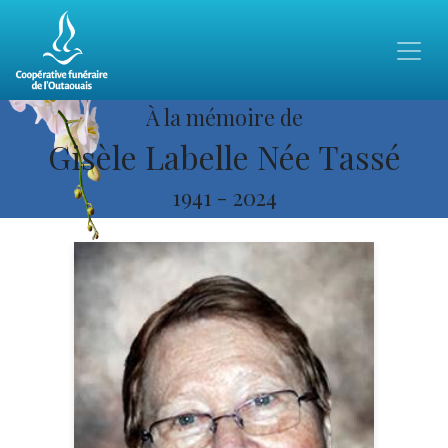
À la mémoire de
Gisèle Labelle Née Tassé
1941
-
2024