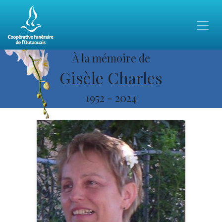
À la mémoire de
Gisèle Charles
1952
-
2024