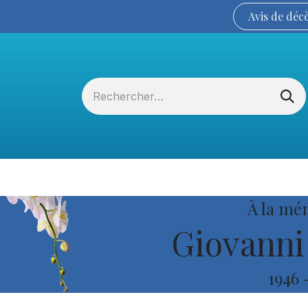
Avis de
déc
Services funéraires
La Coopérative
À la mé
Giovanni 
1946