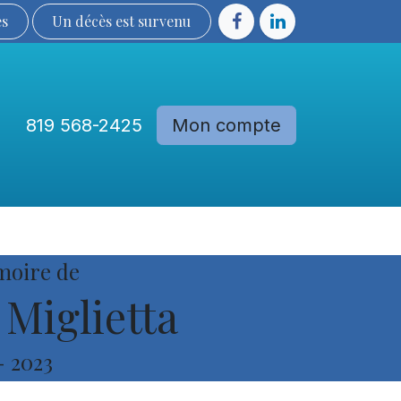
ès
Un décès est sur​​​​​​​​ve​nu​​​​​​​​​​
819 568-2425
Mon compte
Communautés
Devenir membre
moire de
Miglietta
-
2023