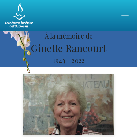
À la mémoire de
Ginette Rancourt
1943
-
2022