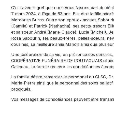
C'est avec regret que nous vous faisons part du d
7 mars 2024, à l’âge de 63 ans. Elle était la fille a
Margories Burns. Outre son époux Jacques Sabourin, e
(Camilie) et Patrick (Nathacha), ses petits-trésors Ell
et sa soeur André (Marie-Claude), Lucie (Michel), Jea
Rosa Sabourin, ses beaux-frères, belles-soeurs, neve
cousines, sa meilleure amie Manon ainsi que plusieur
Une célébration de sa vie, en présence des cendres, 
COOPÉRATIVE FUNÉRAIRE DE L’OUTAOUAIS située au
Gatineau. La famille recevra les condoléances à comp
La famille désire remercier le personnel du CLSC, Dr 
Marie-Pierre ainsi que le personnel des soins palliati
prodigués.
Vos messages de condoléances peuvent être transmi