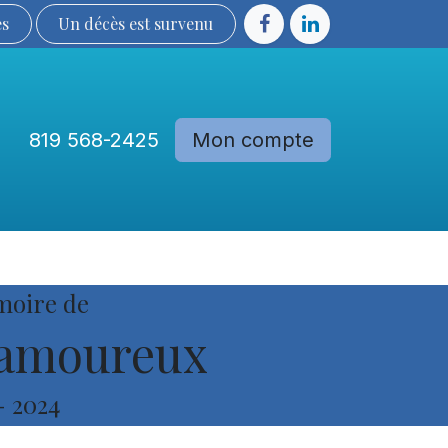
ès
Un décès est sur​​​​​​​​ve​nu​​​​​​​​​​
819 568-2425
Mon compte
Communautés
Devenir membre
moire de
Lamoureux
-
2024