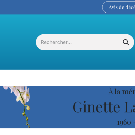
Avis de
déc
Services funéraires
La Coopérative
À la mé
Ginette 
1960