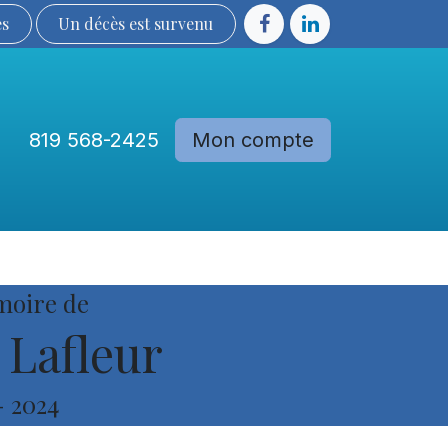
ès
Un décès est sur​​​​​​​​ve​nu​​​​​​​​​​
819 568-2425
Mon compte
Communautés
Devenir membre
moire de
 Lafleur
-
2024