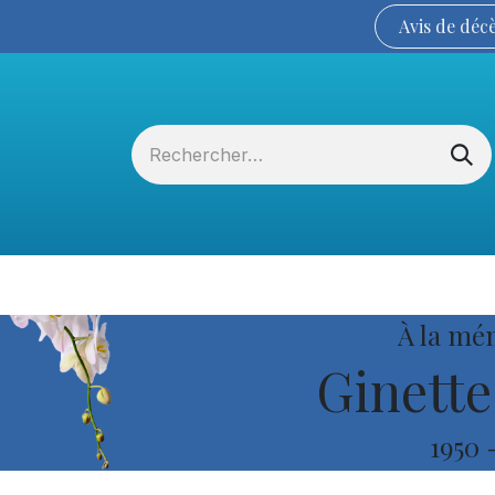
Avis de
déc
Services funéraires
La Coopérative
À la mé
Ginette
1950