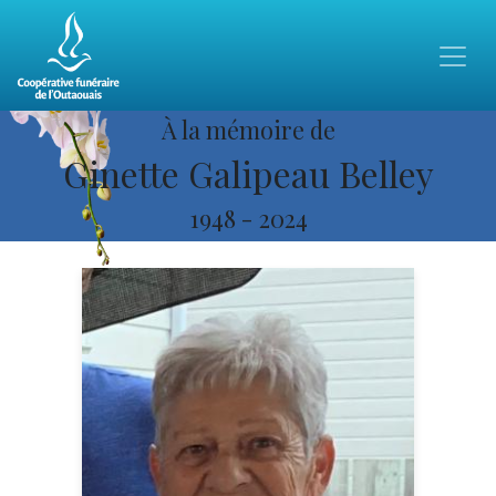
À la mémoire de
Ginette Galipeau Belley
1948
-
2024