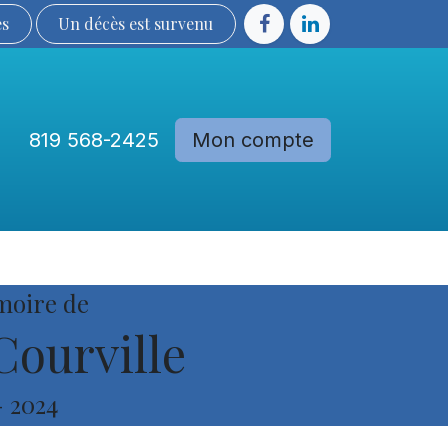
ès
Un décès est sur​​​​​​​​ve​nu​​​​​​​​​​
819 568-2425
Mon compte
Communautés
Devenir membre
moire de
Courville
-
2024