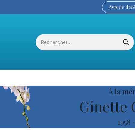
Avis de
déc
Services funéraires
La Coopérative
À la mé
Ginette 
1958