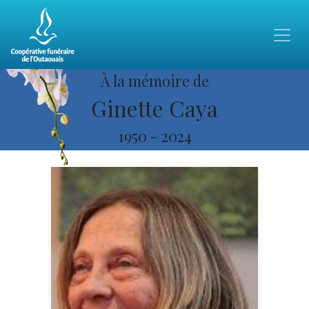
À la mémoire de
Ginette Caya
1950
-
2024