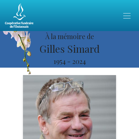
À la mémoire de
Gilles Simard
1954
-
2024