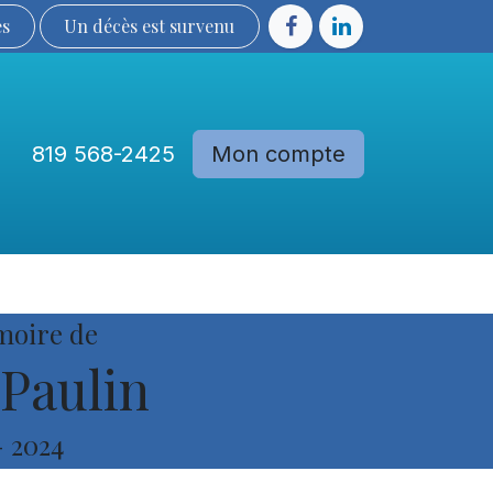
ès
Un décès est sur​​​​​​​​ve​nu​​​​​​​​​​
819 568-2425
Mon compte
Communautés
Devenir membre
moire de
 Paulin
-
2024