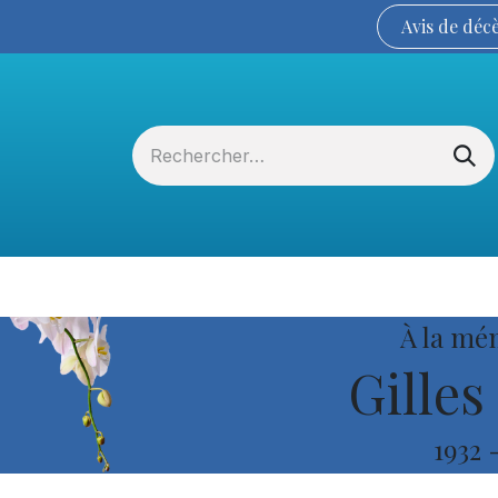
Avis de
déc
Services funéraires
La Coopérative
À la mé
Gilles
1932