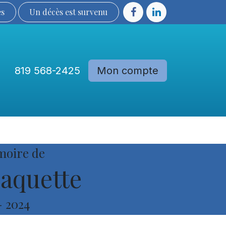
ès
Un décès est sur​​​​​​​​ve​nu​​​​​​​​​​
819 568-2425
Mon compte
Communautés
Devenir membre
moire de
Paquette
-
2024