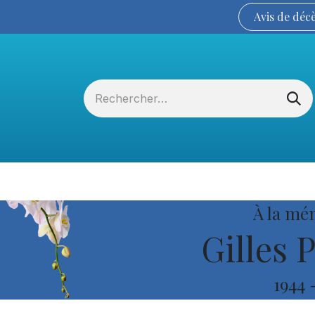
Avis de
déc
Services funéraires
La Coopérative
À la mé
Gilles 
1944