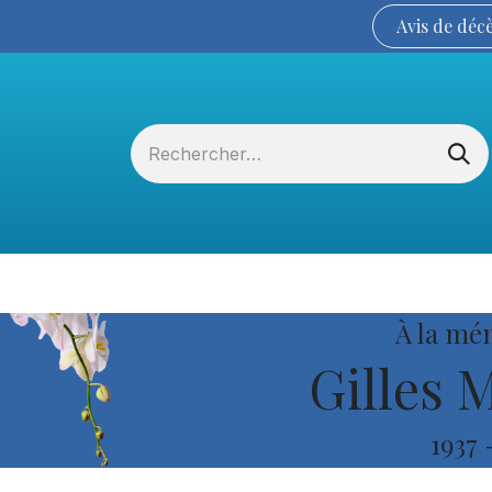
Avis de
déc
Services funéraires
La Coopérative
À la mé
Gilles 
1937