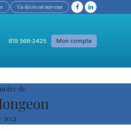
ès
Un décès est sur​​​​​​​​ve​nu​​​​​​​​​​
819 568-2425
Mon compte
Communautés
Devenir membre
moire de
Mongeon
-
2021