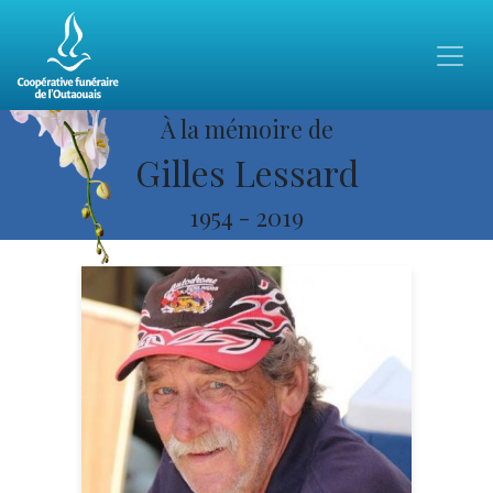
À la mémoire de
Gilles Lessard
1954
-
2019