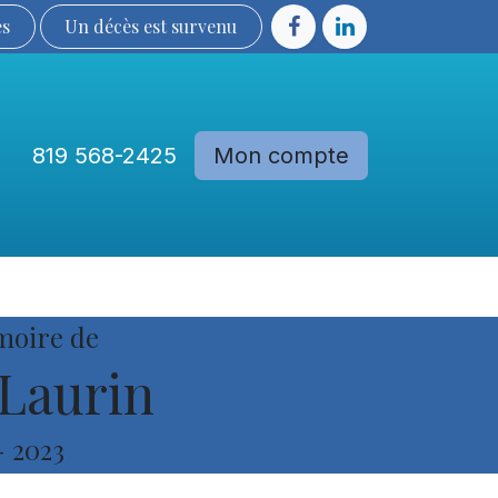
ès
Un décès est sur​​​​​​​​ve​nu​​​​​​​​​​
819 568-2425
Mon compte
Communautés
Devenir membre
moire de
 Laurin
-
2023