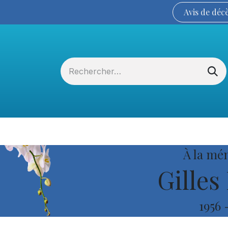
Avis de
déc
Services funéraires
La Coopérative
À la mé
Gilles
1956