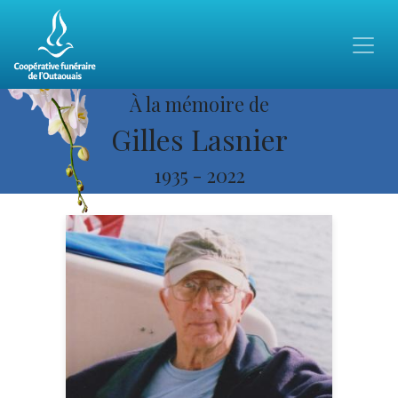
À la mémoire de
Gilles Lasnier
1935
-
2022