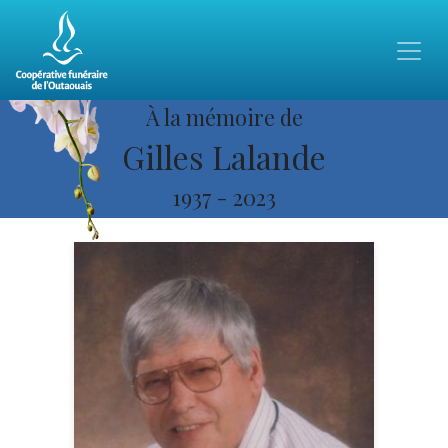
À la mémoire de
Gilles Lalande
1937
-
2023