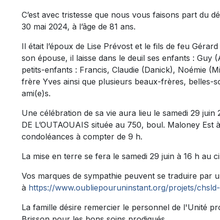
C’est avec tristesse que nous vous faisons part du d
30 mai 2024, à l’âge de 81 ans.
Il était l’époux de
Lise Prévost
et le fils de feu Gérar
son épouse, il laisse dans le deuil ses enfants : Guy
petits-enfants : Francis, Claudie (Danick), Noémie (Mi
frère Yves ainsi que plusieurs beaux-frères, belles-
ami(e)s.
Une célébration de sa vie aura lieu le samedi 29 j
DE L’OUTAOUAIS située au 750, boul. Maloney Est à G
condoléances à compter de 9 h.
La mise en terre se fera le samedi 29 juin à 16 h au 
Vos marques de sympathie peuvent se traduire par 
à
https://www.oubliepouruninstant.org/projets/chsld
La famille désire remercier le personnel de l'Unité 
Brisson pour les bons soins prodigués.