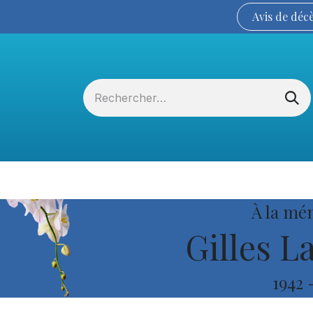
Avis de
déc
Services funéraires
La Coopérative
À la mé
Gilles L
1942