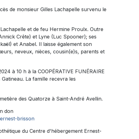
écès de monsieur Gilles Lachapelle survenu le
d Lachapelle et de feu Hermine Proulx. Outre
 (Annick Crête) et Lyne (Luc Spooner); ses
kaël) et Anabel. Il laisse également son
sœurs, neveux, nièces, cousin(e)s, parents et
uin 2024 à 10 h à la COOPÉRATIVE FUNÉRAIRE
atineau. La famille recevra les
cimetière des Quatorze à Saint-André Avellin.
un don
-ernest-brisson
prothétique du Centre d'hébergement Ernest-