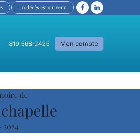
ès
Un décès est sur​​​​​​​​ve​nu​​​​​​​​​​
819 568-2425
Mon compte
Communautés
Devenir membre
moire de
achapelle
-
2024