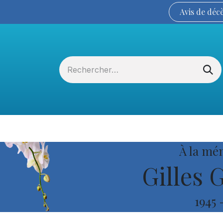
Avis de
déc
Services funéraires
La Coopérative
À la mé
Gilles 
1945