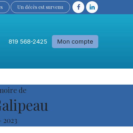
ès
Un décès est sur​​​​​​​​ve​nu​​​​​​​​​​
819 568-2425
Mon compte
Communautés
Devenir membre
moire de
Galipeau
-
2023