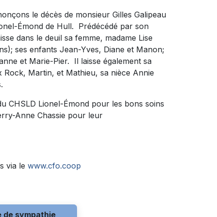
nonçons le décès de monsieur Gilles Galipeau
ionel-Émond de Hull. Prédécédé par son
laisse dans le deuil sa femme, madame Lise
s); ses enfants Jean-Yves, Diane et Manon;
anne et Marie-Pier. Il laisse également sa
 Rock, Martin, et Mathieu, sa nièce Annie
.
du CHSLD Lionel-Émond pour les bons soins
erry-Anne Chassie pour leur
s via le
www.cfo.coop
e de sympathie