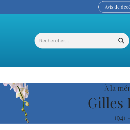
Avis de
déc
Services funéraires
La Coopérative
À la mé
Gilles
1941