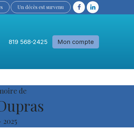
ès
Un décès est sur​​​​​​​​ve​nu​​​​​​​​​​
819 568-2425
Mon compte
Communautés
Devenir membre
moire de
 Dupras
-
2025