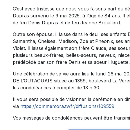
C’est avec tristesse que nous vous faisons part du 
Dupras survenu le 9 mai 2025, à l’âge de 84 ans. Il ét
de feu Denis Dupras et de feu Jeanne Brouillard.
Outre son épouse, il laisse dans le deuil ses enfants 
Samantha, Chelsea, Madison, Zoé et Pheonix; ses arr
Violet. Il laisse également son frère Claude, ses soeu
plusieurs beaux-frères, belles-soeurs, neveux, nièces,
prédécédé par son frère Denis et sa soeur Huguette.
Une célébration de sa vie aura lieu le lundi 26 ma
DE L’OUTAOUAIS située au 1369, boulevard La Vérend
les condoléances à compter de 13 h 30.
Il vous sera possible de visionner la cérémonie en di
via
https://commemora.tv/fr/diffusions/109559
Vos messages de condoléances peuvent être transmi