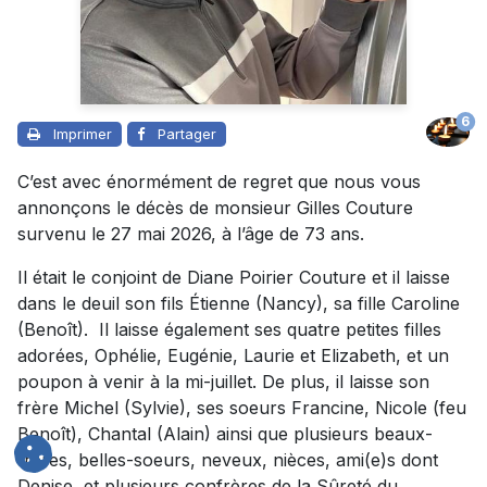
6
Imprimer
Partager
C’est avec énormément de regret que nous vous
annonçons le décès de monsieur Gilles Couture
survenu le 27 mai 2026, à l’âge de 73 ans.
Il était le conjoint de Diane Poirier Couture et il laisse
dans le deuil son fils Étienne (Nancy), sa fille Caroline
(Benoît). Il laisse également ses quatre petites filles
adorées, Ophélie, Eugénie, Laurie et Elizabeth, et un
poupon à venir à la mi-juillet. De plus, il laisse son
frère Michel (Sylvie), ses soeurs Francine, Nicole (feu
Benoît), Chantal (Alain) ainsi que plusieurs beaux-
frères, belles-soeurs, neveux, nièces, ami(e)s dont
Denise, et plusieurs confrères de la Sûreté du