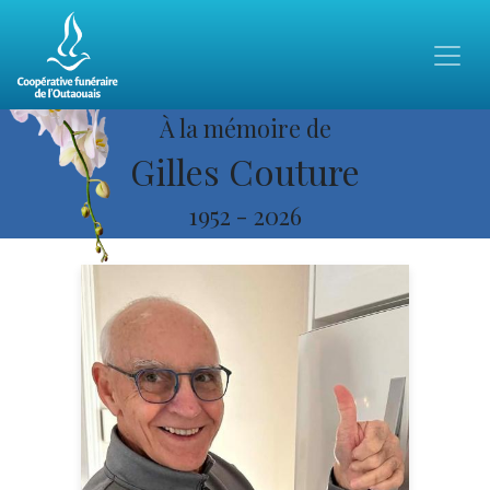
À la mémoire de
Gilles Couture
1952
-
2026