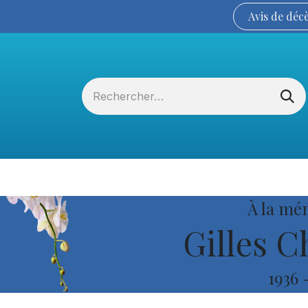
Avis de
déc
Services funéraires
La Coopérative
À la mé
Gilles C
1936