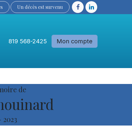
ès
Un décès est sur​​​​​​​​ve​nu​​​​​​​​​​
819 568-2425
Mon compte
Communautés
Devenir membre
moire de
houinard
-
2023