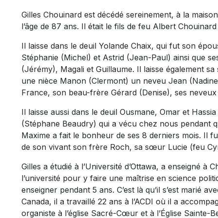
Gilles Chouinard est décédé sereinement, à la maison
l’âge de 87 ans. Il était le fils de feu Albert Chouina
Il laisse dans le deuil Yolande Chaix, qui fut son épou
Stéphanie (Michel) et Astrid (Jean-Paul) ainsi que ses
(Jérémy), Magali et Guillaume. Il laisse également s
une nièce Manon (Clermont) un neveu Jean (Nadine)
France, son beau-frère Gérard (Denise), ses neveux 
Il laisse aussi dans le deuil Ousmane, Omar et Hassia 
(Stéphane Beaudry) qui a vécu chez nous pendant que
Maxime a fait le bonheur de ses 8 derniers mois. Il fu
de son vivant son frère Roch, sa sœur Lucie (feu Cyr
Gilles a étudié à l’Université d’Ottawa, a enseigné à C
l’université pour y faire une maîtrise en science polit
enseigner pendant 5 ans. C’est là qu’il s’est marié a
Canada, il a travaillé 22 ans à l’ACDI où il a accompag
organiste à l’église Sacré-Cœur et à l’Église Sainte-Ber