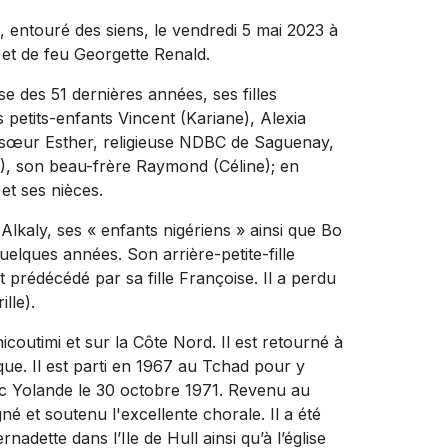
, entouré des siens, le vendredi 5 mai 2023 à
rd et de feu Georgette Renald.
se des 51 dernières années, ses filles
 petits-enfants Vincent (Kariane), Alexia
a sœur Esther, religieuse NDBC de Saguenay,
, son beau-frère Raymond (Céline); en
et ses nièces.
Alkaly, ses « enfants nigériens » ainsi que Bo
lques années. Son arrière-petite-fille
t prédécédé par sa fille Françoise. Il a perdu
ille).
hicoutimi et sur la Côte Nord. Il est retourné à
ique. Il est parti en 1967 au Tchad pour y
vec Yolande le 30 octobre 1971. Revenu au
né et soutenu l'excellente chorale. Il a été
nadette dans l’Ile de Hull ainsi qu’à l’église