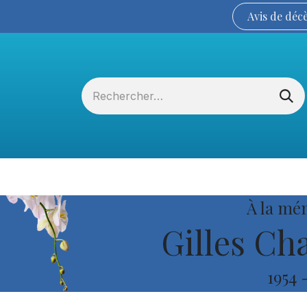
Avis de
déc
Services funéraires
La Coopérative
À la mé
Gilles Ch
1954