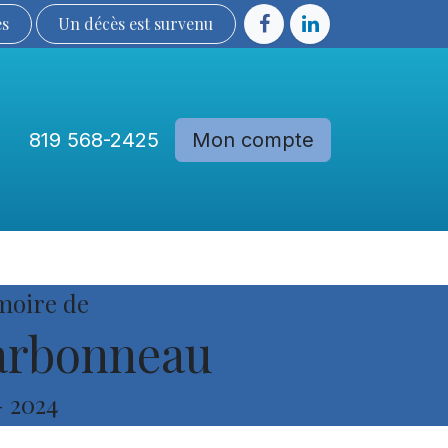
ès
Un décès est sur​​​​​​​​ve​nu​​​​​​​​​​
819 568-2425
Mon compte
Communautés
Devenir membre
moire de
arbonneau
-
2024