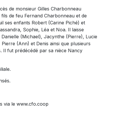
décès de monsieur Gilles Charbonneau
 le fils de feu Fernand Charbonneau et de
uil ses enfants Robert (Carine Piché) et
Cassandra, Sophie, Léa et Noa. Il laisse
Danielle (Michael), Jacynthe (Pierre), Lucie
s Pierre (Ann) et Denis ainsi que plusieurs
s. Il fut prédécédé par sa nièce Nancy
liale.
nsés.
s via le www.cfo.coop