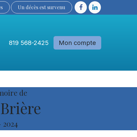
ès
Un décès est sur​​​​​​​​ve​nu​​​​​​​​​​
819 568-2425
Mon compte
Communautés
Devenir membre
moire de
 Brière
-
2024