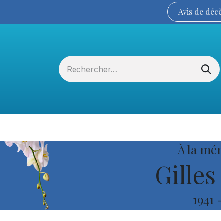
Avis de
déc
Services funéraires
La Coopérative
À la mé
Gilles
1941