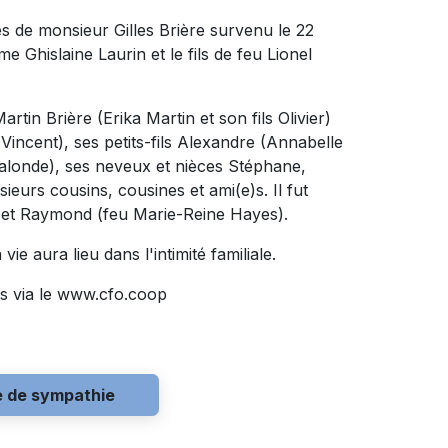
s de monsieur Gilles Brière survenu le 22
e Ghislaine Laurin et le fils de feu Lionel
rtin Brière (Erika Martin et son fils Olivier)
 Vincent), ses petits-fils Alexandre (Annabelle
Lalonde), ses neveux et nièces Stéphane,
ieurs cousins, cousines et ami(e)s. Il fut
 et Raymond (feu Marie-Reine Hayes).
ie aura lieu dans l'intimité familiale.
s via le www.cfo.coop
e de sympathie