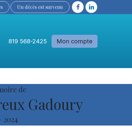
ès
Un décès est sur​​​​​​​​ve​nu​​​​​​​​​​
819 568-2425
Mon compte
Communautés
Devenir membre
moire de
reux Gadoury
-
2024