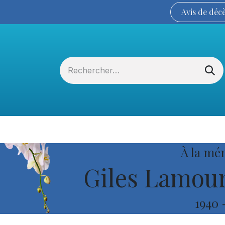
Avis de
déc
Services funéraires
La Coopérative
À la mé
Giles Lamou
1940