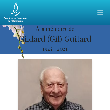
À la mémoire de
Gildard (Gil) Guitard
1925
-
2021